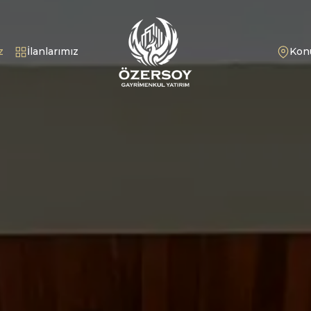
z
İlanlarımız
Ko