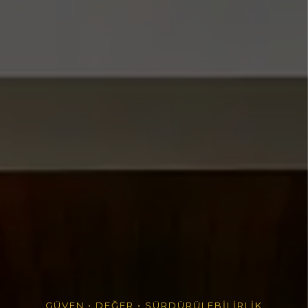
GÜVEN • DEĞER • SÜRDÜRÜLEBİLİRLİK