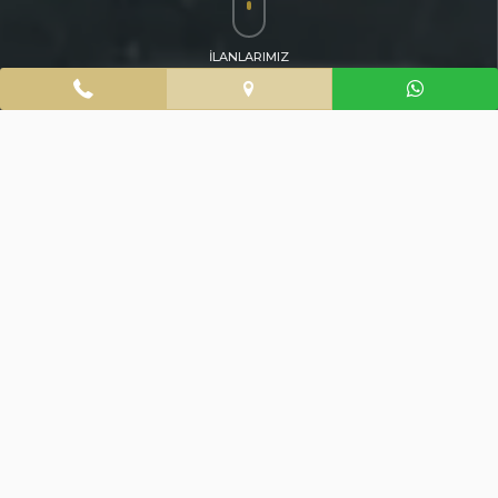
İLANLARIMIZ
Emlak
araması için
179
ilan bulundu
Ara
Filtre Aç
Özersoy'dan Çakmak'ta Sürücü Pistine
Yak.Geniş 3+1 Kiralık Daire
3+1
2. Kat
170 m²
24 Temmuz 2026
Denizli/
Merkezefendi/
Çakmak Mah.
40.000 TL
Özersoy'dan Çakmak'ta Panjurlu
Ebevyn B. Gynm O. 2+1 Lüx Daire