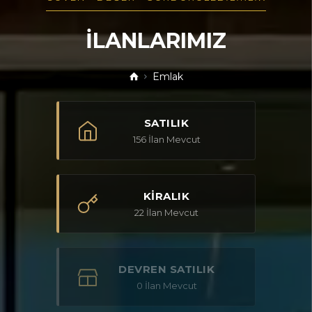
İLANLARIMIZ
Emlak
SATILIK
156
İlan Mevcut
KİRALIK
22
İlan Mevcut
DEVREN SATILIK
0
İlan Mevcut