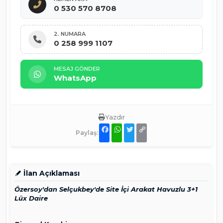
0 530 570 8708
2. NUMARA
0 258 999 1107
MESAJ GÖNDER
WhatsApp
Yazdır
Paylaş:
F
W
T
C
a
h
w
o
c
a
i
p
e
t
t
y
b
s
t
L
o
A
e
i
İlan Açıklaması
o
p
r
n
k
p
k
Özersoy'dan Selçukbey'de Site İçi Arakat Havuzlu 3+1
Lüx Daire