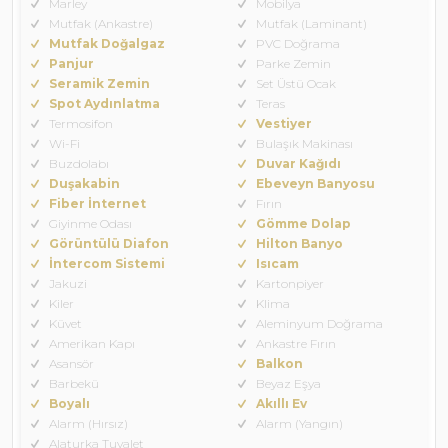
Marley
Mobilya
Mutfak (Ankastre)
Mutfak (Laminant)
Mutfak Doğalgaz
PVC Doğrama
Panjur
Parke Zemin
Seramik Zemin
Set Üstü Ocak
Spot Aydınlatma
Teras
Termosifon
Vestiyer
Wi-Fi
Bulaşık Makinası
Buzdolabı
Duvar Kağıdı
Duşakabin
Ebeveyn Banyosu
Fiber İnternet
Fırın
Giyinme Odası
Gömme Dolap
Görüntülü Diafon
Hilton Banyo
İntercom Sistemi
Isıcam
Jakuzi
Kartonpiyer
Kiler
Klima
Küvet
Aleminyum Doğrama
Amerikan Kapı
Ankastre Fırın
Asansör
Balkon
Barbekü
Beyaz Eşya
Boyalı
Akıllı Ev
Alarm (Hırsız)
Alarm (Yangın)
Alaturka Tuvalet