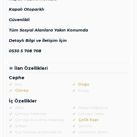
Kapalı Otoparklı
Güvenlikli
Tüm Sosyal Alanlara Yakın Konumda
Detaylı Bilgi ve İletişim İçin
0530 5 708 708
İlan Özellikleri
Cephe
Batı
Doğu
Güney
Kuzey
İç Özellikler
ADSL
Ahşap Doğrama
Çamaşır Makinası
Çamaşır Odası
Çamaşır Kurutma Makinası
Çelik Kapı
Şofben
Şömine
Yüz Tanıma ve Parmak İzi
Laminant Zemin