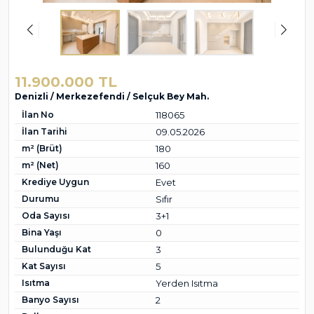
11.900.000 TL
Denizli / Merkezefendi / Selçuk Bey Mah.
İlan No
118065
İlan Tarihi
09.05.2026
m² (Brüt)
180
m² (Net)
160
Krediye Uygun
Evet
Durumu
Sıfır
Oda Sayısı
3+1
Bina Yaşı
0
Bulunduğu Kat
3
Kat Sayısı
5
Isıtma
Yerden Isıtma
Banyo Sayısı
2