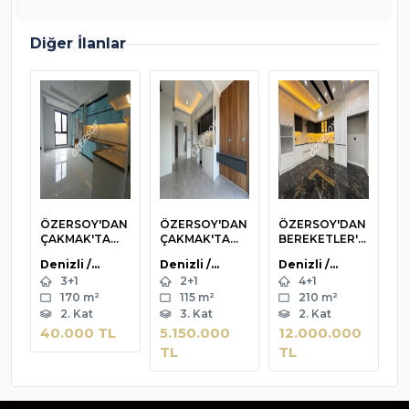
Diğer İlanlar
ÖZERSOY'DAN
ÖZERSOY'DAN
ÖZERSOY'DAN
Ö
ÇAKMAK'TA
ÇAKMAK'TA
BEREKETLER'D
S
SÜRÜCÜ
PANJURLU
E EBEVYN B.
C
Denizli /
Denizli /
Denizli /
D
PISTINE
EBEVYN B.
PANJURLU
B
Merkezefendi
Merkezefendi
Merkezefendi
M
3+1
2+1
4+1
YAK.GENIŞ 3+1
GYNM O. 2+1
ULTRA LÜX 4+1
U
/ Çakmak Mah.
/ Çakmak Mah.
/ Bereketler
/ Selçuk Bey
KIRALIK DAIRE
170 m²
LÜX DAIRE
115 m²
DAIRE
210 m²
3
Mah.
M
2. Kat
3. Kat
2. Kat
40.000 TL
5.150.000
12.000.000
7
TL
TL
T