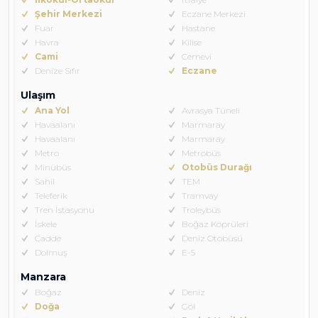
Şehir Merkezi
Eczane Merkezi
Fuar
Hastane
Havra
Kilise
Cami
Cemevi
Denize Sıfır
Eczane
Ulaşım
Ana Yol
Avrasya Tüneli
Havaalanı
Marmaray
Havaalanı
Marmaray
Metro
Metrobüs
Minübüs
Otobüs Durağı
Sahil
TEM
Teleferik
Tramvay
Tren İstasyonu
Troleybüs
İskele
Boğaz Köprüleri
Cadde
Deniz Otobüsü
Dolmuş
E-5
Manzara
Boğaz
Deniz
Doğa
Göl