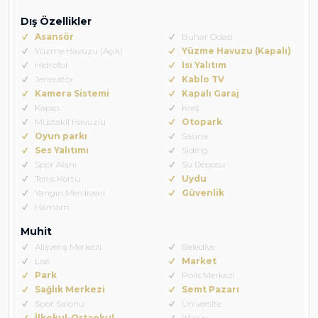
Dış Özellikler
Asansör
Buhar Odası
Yüzme Havuzu (Açık)
Yüzme Havuzu (Kapalı)
Hidrofor
Isı Yalıtım
Jeneratör
Kablo TV
Kamera Sistemi
Kapalı Garaj
Kapıcı
Kreş
Müstakil Havuzlu
Otopark
Oyun parkı
Sauna
Ses Yalıtımı
Siding
Spor Alanı
Su Deposu
Tenis Kortu
Uydu
Yangın Merdiveni
Güvenlik
Hamam
Muhit
Alışveriş Merkezi
Belediye
Lise
Market
Park
Polis Merkezi
Sağlık Merkezi
Semt Pazarı
Spor Salonu
Üniversite
İlkokul-Ortaokul
İtfaiye