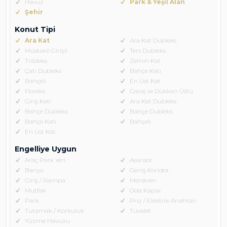
Havuz
Park & Yeşil Alan
Şehir
Konut Tipi
Ara Kat
Ara Kat Dubleks
Müstakil Girişli
Ters Dubleks
Tribleks
Zemin Kat
Çatı Dubleks
Bahçe Katı
Bahçeli
En Üst Kat
Floreks
Garaj ve Dükkan Üstü
Giriş Katı
Ara Kat Dubleks
Bahçe Dubleks
Bahçe Dubleks
Bahçe Katı
Bahçeli
En Üst Kat
Engelliye Uygun
Araç Park Yeri
Asansör
Banyo
Geniş Koridor
Giriş / Rampa
Merdiven
Mutfak
Oda Kapısı
Park
Priz / Elektrik Anahtarı
Tutamak / Korkuluk
Tuvalet
Yüzme Havuzu